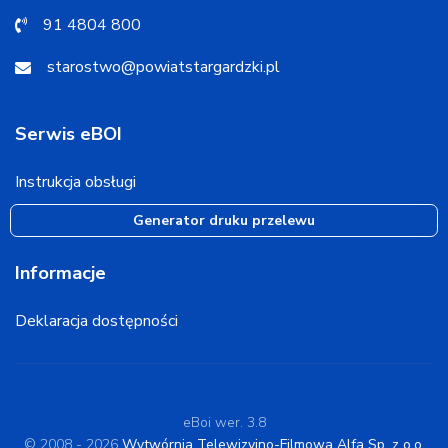
91 4804 800
starostwo@powiatstargardzki.pl
Serwis eBOI
Instrukcja obsługi
Generator druku przelewu
Informacje
Deklaracja dostępności
eBoi wer. 3.8
© 2008 - 2026
Wytwórnia Telewizyjno-Filmowa Alfa Sp. z o.o.