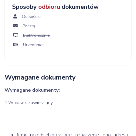
Sposoby
odbioru
dokumentów
Osobiście
Pocztą
Elektronicznie
Urzędomat
Wymagane dokumenty
Wymagane dokumenty:
1.Wniosek zawierający:
firmę przedsiębiorcy oraz oznaczenie jego adresu i