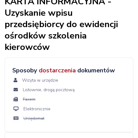
KARTA INFORMACYJNA -
Uzyskanie wpisu
przedsiębiorcy do ewidencji
ośrodków szkolenia
kierowców
Sposoby
dostarczenia
dokumentów
Wizyta w urzędzie
Listownie, drogą pocztową
Faxem
Elektronicznie
Urzędomat