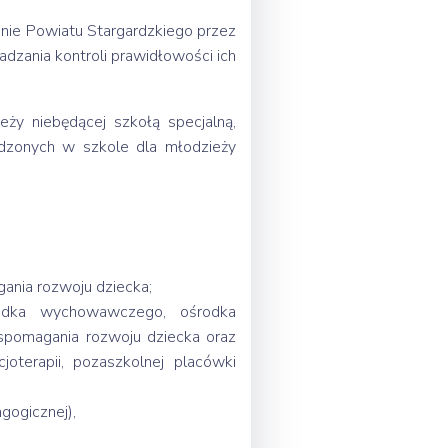
renie Powiatu Stargardzkiego przez
adzania kontroli prawidłowości ich
ży niebędącej szkołą specjalną,
dzonych w szkole dla młodzieży
ania rozwoju dziecka;
odka wychowawczego, ośrodka
pomagania rozwoju dziecka oraz
erapii, pozaszkolnej placówki
gogicznej),