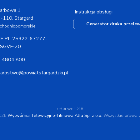
arbowa 1
Instrukcja obsługi
-110, Stargard
Generator druku przele
chodniopomorskie
E:PL-25322-67277-
SGVF-20
 4804 800
tarostwo@powiatstargardzki.pl
eBoi wer. 3.8
2026
Wytwórnia Telewizyjno-Filmowa Alfa Sp. z o.o.
Wszystkie prawa z