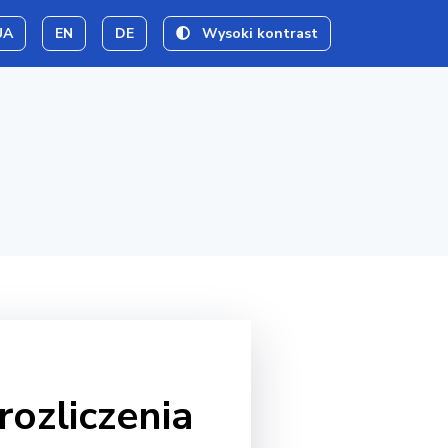
UA
EN
DE
Wysoki kontrast
ozliczenia