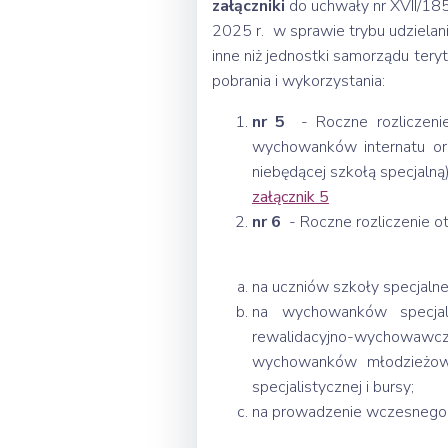
załączniki
do uchwały nr XVII/18
2025 r. w sprawie trybu udzielani
inne niż jednostki samorządu tery
pobrania i wykorzystania:
nr 5
- Roczne rozliczenie
wychowanków internatu or
niebędącej szkołą specjalną)
załącznik 5
nr 6
- Roczne rozliczenie ot
na uczniów szkoły specjaln
na wychowanków specjal
rewalidacyjno-wychowawcz
wychowanków młodzieżowe
specjalistycznej i bursy;
na prowadzenie wczesnego 