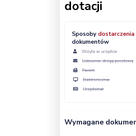
dotacji
Sposoby
dostarczenia
dokumentów
Wizyta w urzędzie
Listownie, drogą pocztową
Faxem
Elektronicznie
Urzędomat
Wymagane dokume