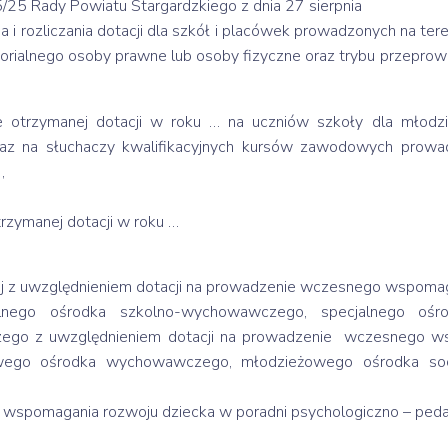
5/25 Rady Powiatu Stargardzkiego z dnia 27 sierpnia
a i rozliczania dotacji dla szkół i placówek prowadzonych na te
torialnego osoby prawne lub osoby fizyczne oraz trybu przeprow
 otrzymanej dotacji w roku … na uczniów szkoły dla młodzie
az na słuchaczy kwalifikacyjnych kursów zawodowych prowa
,
rzymanej dotacji w roku …
ej z uwzględnieniem dotacji na prowadzenie wczesnego wspomag
nego ośrodka szkolno-wychowawczego, specjalnego ośr
ego z uwzględnieniem dotacji na prowadzenie wczesnego ws
go ośrodka wychowawczego, młodzieżowego ośrodka socjot
wspomagania rozwoju dziecka w poradni psychologiczno – peda