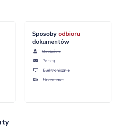
Sposoby
odbioru
dokumentów
Osobiście
Pocztą
Elektronicznie
Urzędomat
nty