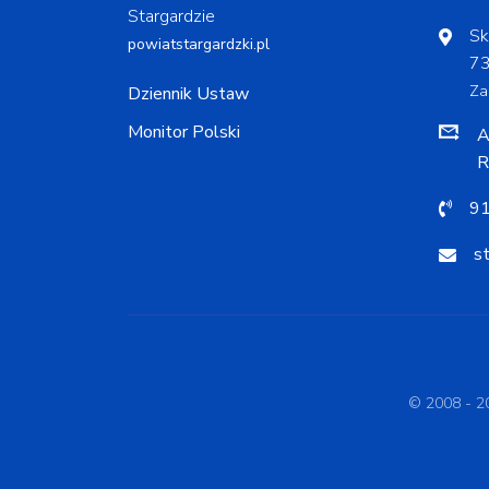
Stargardzie
Sk
powiatstargardzki.pl
73
Za
Dziennik Ustaw
Monitor Polski
A
R
91
s
© 2008 - 