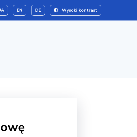
UA
EN
DE
Wysoki kontrast
dowę