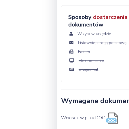
Sposoby
dostarczenia
dokumentów
Wizyta w urzędzie
Listownie, drogą pocztową
Faxem
Elektronicznie
Urzędomat
Wymagane dokume
Wniosek w pliku DOC