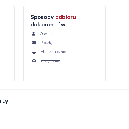
Sposoby
odbioru
dokumentów
Osobiście
Pocztą
Elektronicznie
Urzędomat
nty