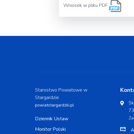
Wniosek w pliku PDF
Kont
Starostwo Powiatowe w
Stargardzie
Sk
powiatstargardzki.pl
73
Za
Dziennik Ustaw
Monitor Polski
A