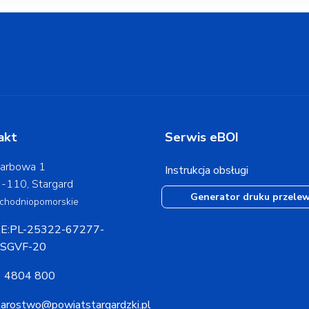
akt
Serwis eBOI
arbowa 1
Instrukcja obsługi
-110, Stargard
Generator druku przele
chodniopomorskie
E:PL-25322-67277-
SGVF-20
 4804 800
tarostwo@powiatstargardzki.pl