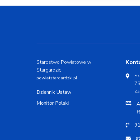
Kont
Starostwo Powiatowe w
Stargardzie
Sk
powiatstargardzki.pl
73
Za
Dziennik Ustaw
Monitor Polski
A
R
91
s