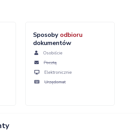
Sposoby
odbioru
dokumentów
Osobiście
Pocztą
Elektronicznie
Urzędomat
nty