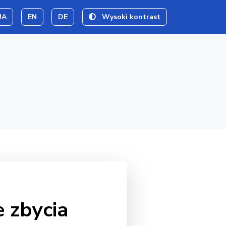
UA
EN
DE
Wysoki kontrast
 zbycia