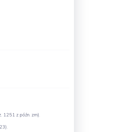
z. 1251 z późn. zm).
23).