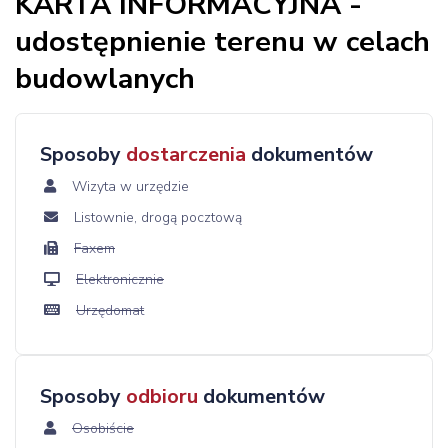
KARTA INFORMACYJNA -
udostępnienie terenu w celach
budowlanych
Sposoby
dostarczenia
dokumentów
Wizyta w urzędzie
Listownie, drogą pocztową
Faxem
Elektronicznie
Urzędomat
Sposoby
odbioru
dokumentów
Osobiście